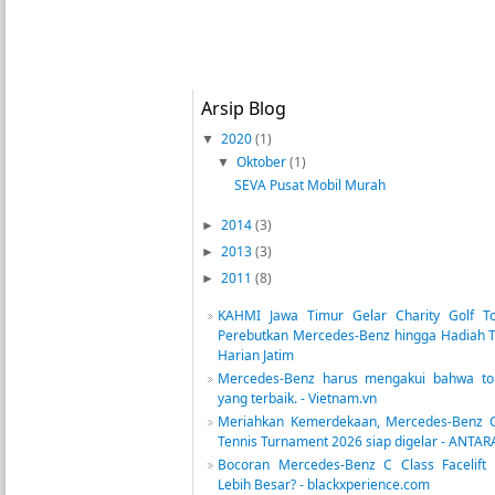
Arsip Blog
2020
(1)
▼
Oktober
(1)
▼
SEVA Pusat Mobil Murah
2014
(3)
►
2013
(3)
►
2011
(8)
►
KAHMI Jawa Timur Gelar Charity Golf T
Perebutkan Mercedes-Benz hingga Hadiah Tu
Harian Jatim
Mercedes-Benz harus mengakui bahwa tom
yang terbaik. - Vietnam.vn
Meriahkan Kemerdekaan, Mercedes-Benz C
Tennis Turnament 2026 siap digelar - ANTA
Bocoran Mercedes-Benz C Class Facelift 2
Lebih Besar? - blackxperience.com